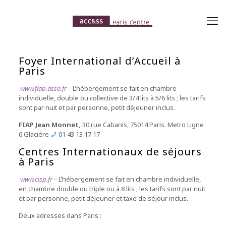
Foyer International d’Accueil à
Paris
www.fiap.asso.fr
–
L’hébergement se fait en chambre
individuelle, double ou collective de 3/4 lits à 5/6 lits ; les tarifs
sont par nuit et par personne, petit déjeuner inclus.
FIAP Jean Monnet
,
30 rue Cabanis, 75014 Paris.
Metro
Ligne
6
Glacière
01 43 13 17 17
Centres Internationaux de séjours
à Paris
www.cisp.fr
–
L’hébergement se fait en chambre individuelle,
en chambre double ou triple ou à 8 lits ; les tarifs sont par nuit
et par personne, petit déjeuner et taxe de séjour inclus.
Deux adresses dans Paris :