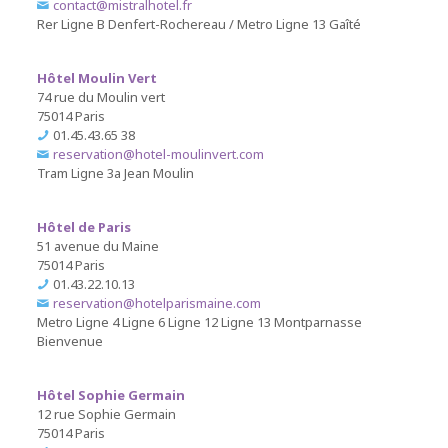
contact@mistralhotel.fr
Rer
Ligne B
Denfert-Rochereau /
Metro
Ligne 13
Gaîté
Hôtel Moulin Vert
74 rue du Moulin vert
75014 Paris
01.45.43.65 38
reservation@hotel-moulinvert.com
Tram
Ligne 3a
Jean Moulin
Hôtel de Paris
51 avenue du Maine
75014 Paris
01.43.22.10.13
reservation@hotelparismaine.com
Metro
Ligne 4
Ligne 6
Ligne 12
Ligne 13
Montparnasse
Bienvenue
Hôtel Sophie Germain
12 rue Sophie Germain
75014 Paris