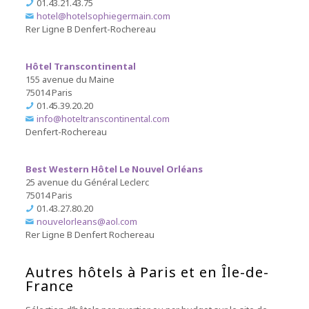
01.43.21.43.75
hotel@hotelsophiegermain.com
Rer
Ligne B
Denfert-Rochereau
Hôtel Transcontinental
155 avenue du Maine
75014 Paris
01.45.39.20.20
info@hoteltranscontinental.com
Denfert-Rochereau
Best Western Hôtel Le Nouvel Orléans
25 avenue du Général Leclerc
75014 Paris
01.43.27.80.20
nouvelorleans@aol.com
Rer
Ligne B
Denfert Rochereau
Autres hôtels à Paris et en Île-de-
France