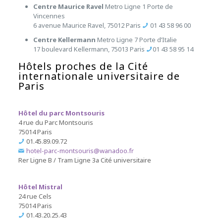
Centre Maurice Ravel
Metro
Ligne 1
Porte de
Vincennes
6 avenue Maurice Ravel, 75012 Paris
01 43 58 96 00
Centre Kellermann
Metro
Ligne 7
Porte d’Italie
17 boulevard Kellermann, 75013 Paris
01 43 58 95 14
Hôtels proches de la Cité
internationale universitaire de
Paris
Hôtel du parc Montsouris
4 rue du Parc Montsouris
75014 Paris
01.45.89.09.72
hotel-parc-montsouris@wanadoo.fr
Rer
Ligne B
/
Tram
Ligne 3a
Cité universitaire
Hôtel Mistral
24 rue Cels
75014 Paris
01.43.20.25.43