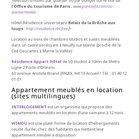
Sélection d’hôtels par quartier ou par budget sur le site de
l’Office du tourisme de Paris
:
www.parisinfo.com/ou-
dormir/Hotels
Hôtel-Résidence universitaire
Relais de la Brèche aux
loups
:
http://residence.rbl.free.fr
Location au mois de chambres studios et suites meublées
dans un cadre verdoyant à Neuilly sur Marne (proche de la
Cité Descartes à Marne la Vallée)
Résidence Appart-hôtel
de 50 studios à 10mn de
Metro
Ligne 2
Porte d’Orléans
63 avenue Aristide Briand (RN20), 94110 Arcueil / Tél. : 01 49 12
01 01
Appartement meublés en location
(sites multilingues)
INTERLOGEMENT
est un organisme qui propose des
appartements meublés en location d’une semaine à 12 mois.
WIMDU
est une plate-forme de location d’hébergements
courte durée, chez des habitants qui mettent leur
appartement meublé à disposition.