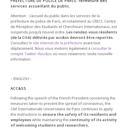
PREFECTURE DE POLICE DE PARIS: fermeture des
services accueillant du public.
Attention : L’accueil du public dans les services de la
préfecture de police de Paris, et notamment au CRECI, Centre
de Réception des Etudiants et Chercheurs Internationaux, est
suspendu jusqu’à nouvel ordre.
Les rendez-vous résidents
(de la Cité) délivrés par acc&ss devront être reportés.
Consultez
le site internet de la préfecture
avant tout
déplacement. Nous vous invitons également à
consulter le
compte Twitter d’acc&ss
où nous relaierons toute nouvelle
information.
– ENGLISH –
ACC&SS
Following the speech of the French President concerning the
measures taken to prevent the spread of coronavirus, the
Cité Internationale Universitaire de Paris continues to apply
the instructions to
ensure the safety of its residents and
employees
while maintaining the
continuity of its activity
of welcoming students and researchers.