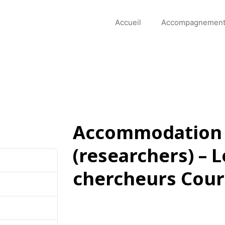
Accueil
Accompagnemen
Accommodation f
(researchers) –
7
chercheurs Cour
642.32 KB
1