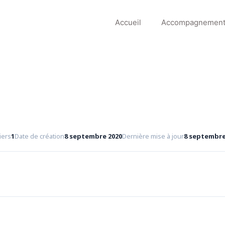
Accueil
Accompagnemen
iers
1
Date de création
8 septembre 2020
Dernière mise à jour
8 septembre
Télécharger