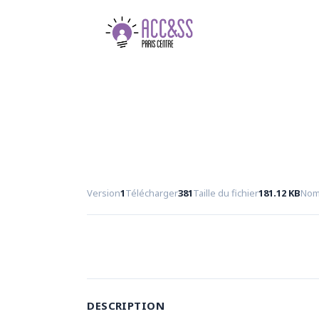
Version
1
Télécharger
381
Taille du fichier
181.12 KB
Nomb
DESCRIPTION