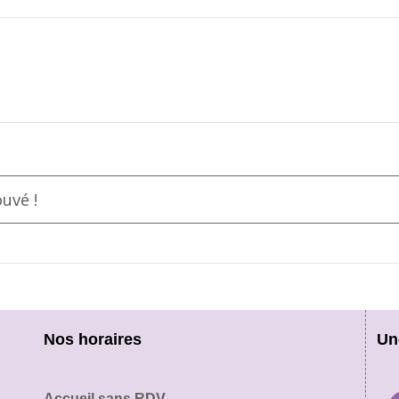
uvé !
Nos horaires
Un
Accueil sans RDV