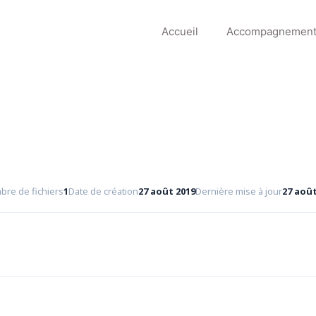
Accueil
Accompagnemen
re de fichiers
1
Date de création
27 août 2019
Dernière mise à jour
27 août
Télécharger