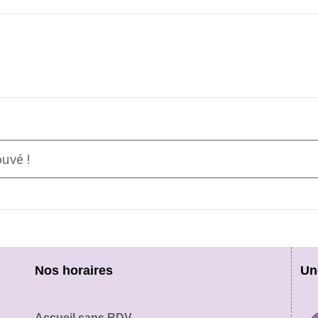
uvé !
Nos horaires
Un
Accueil sans RDV