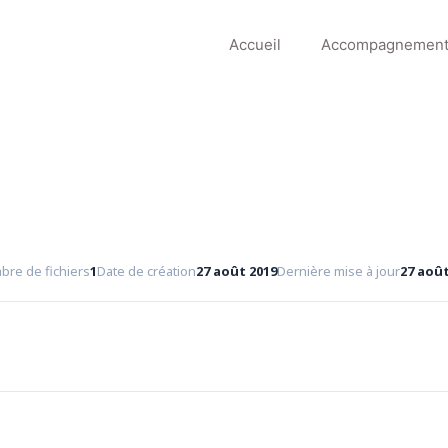
Accueil
Accompagnemen
re de fichiers
1
Date de création
27 août 2019
Dernière mise à jour
27 août
Télécharger