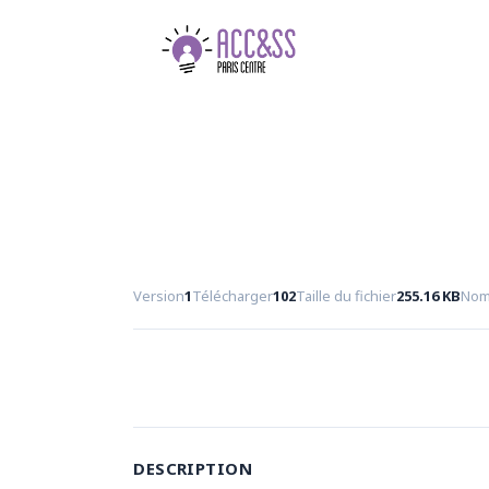
Version
1
Télécharger
102
Taille du fichier
255.16 KB
Nomb
DESCRIPTION