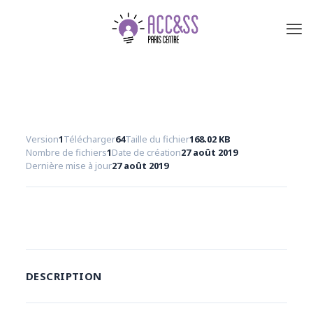
Version
1
Télécharger
64
Taille du fichier
168.02 KB
Nombre de fichiers
1
Date de création
27 août 2019
Dernière mise à jour
27 août 2019
Télécharger
DESCRIPTION