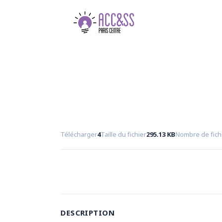
Télécharger
4
Taille du fichier
295.13 KB
Nombre de fich
DESCRIPTION