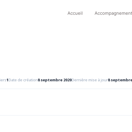
Accueil
Accompagnemen
iers
1
Date de création
8 septembre 2020
Dernière mise à jour
8 septembre
Télécharger