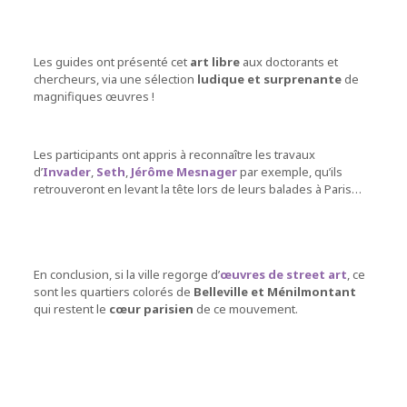
Les guides ont présenté cet
art libre
aux doctorants et
chercheurs, via une sélection
ludique et surprenante
de
magnifiques œuvres !
Les participants ont appris à reconnaître les travaux
d’
Invader
,
Seth
,
Jérôme Mesnager
par exemple, qu’ils
retrouveront en levant la tête lors de leurs balades à Paris…
En conclusion, si la ville regorge d’
œuvres de street art
, ce
sont les quartiers colorés de
Belleville et Ménilmontant
qui restent le
cœur parisien
de ce mouvement.