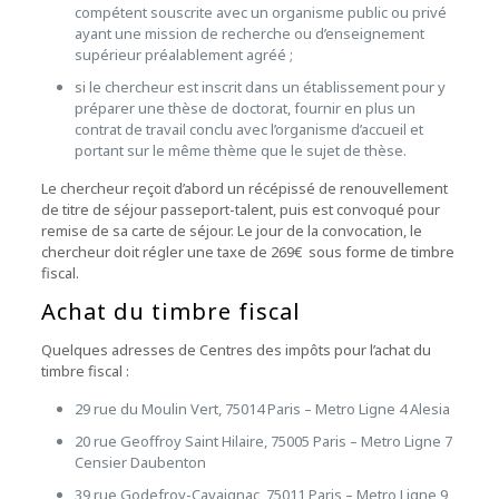
compétent souscrite avec un organisme public ou privé
ayant une mission de recherche ou d’enseignement
supérieur préalablement agréé ;
si le chercheur est inscrit dans un établissement pour y
préparer une thèse de doctorat, fournir en plus un
contrat de travail conclu avec l’organisme d’accueil et
portant sur le même thème que le sujet de thèse.
Le chercheur reçoit d’abord un récépissé de renouvellement
de titre de séjour passeport-talent, puis est convoqué pour
remise de sa carte de séjour. Le jour de la convocation, le
chercheur doit régler une taxe de 269€ sous forme de timbre
fiscal.
Achat du timbre fiscal
Quelques adresses de Centres des impôts pour l’achat du
timbre fiscal :
29 rue du Moulin Vert, 75014 Paris –
Metro
Ligne 4
Alesia
20 rue Geoffroy Saint Hilaire, 75005 Paris –
Metro
Ligne 7
Censier Daubenton
39 rue Godefroy-Cavaignac, 75011 Paris –
Metro
Ligne 9