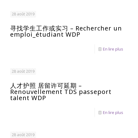
28 août 2019
寻找学生工作或实习 – Rechercher un
emploi_étudiant WDP
En lire plus
28 août 2019
人才护照 居留许可延期 –
Renouvellement TDS passeport
talent WDP
En lire plus
28 août 2019