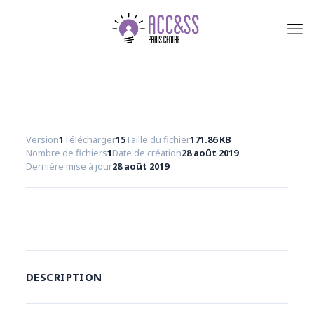
Version
1
Télécharger
15
Taille du fichier
171.86 KB
Nombre de fichiers
1
Date de création
28 août 2019
Dernière mise à jour
28 août 2019
Télécharger
DESCRIPTION