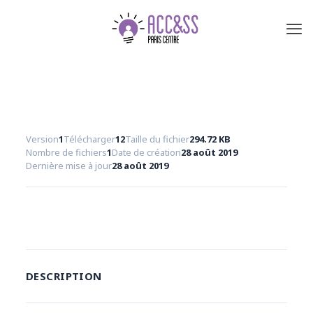
Version
1
Télécharger
12
Taille du fichier
294.72 KB
Nombre de fichiers
1
Date de création
28 août 2019
Dernière mise à jour
28 août 2019
Télécharger
DESCRIPTION