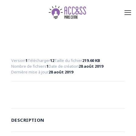
Version
1
Télécharger
12
Taille du fichier
219.60 KB
Nombre de fichiers
1
Date de création
28 août 2019
Dernière mise à jour
28 août 2019
Télécharger
DESCRIPTION