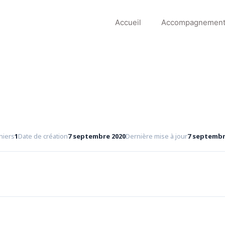
Accueil
Accompagnemen
hiers
1
Date de création
7 septembre 2020
Dernière mise à jour
7 septembr
Télécharger