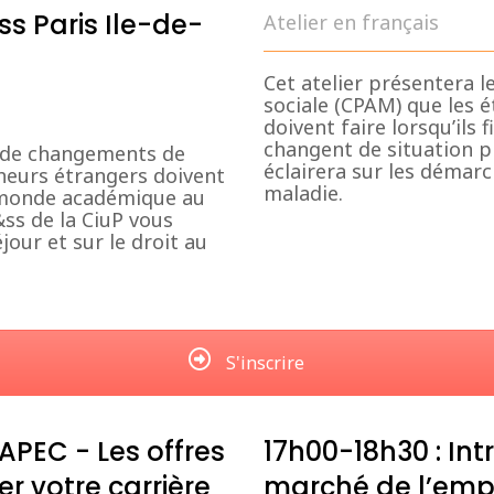
s Paris Ile-de-
Atelier en français
Cet atelier présentera 
sociale (CPAM) que les é
doivent faire lorsqu’ils 
changent de situation p
s de changements de
éclairera sur les démarc
cheurs étrangers doivent
maladie.
u monde académique au
ss de la CiuP vous
éjour et sur le droit au
S'inscrire
APEC - Les offres
17h00-18h30 : In
r votre carrière
marché de l’empl