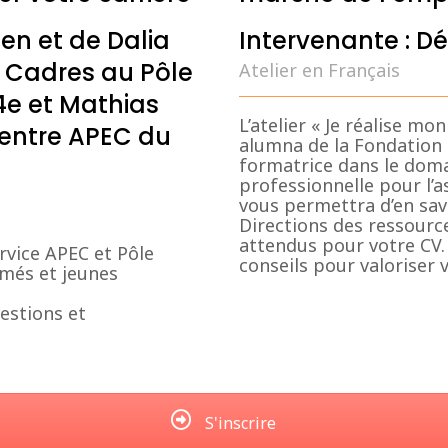
en et de Dalia
Intervenante : 
e Cadres au Pôle
Atelier en Français
4e et Mathias
L’atelier « Je réalise 
entre APEC du
alumna de la Fondation 
formatrice dans le domai
professionnelle pour l’as
vous permettra d’en savo
Directions des ressourc
attendus pour votre CV
ervice APEC et Pôle
conseils pour valoriser
ômés et jeunes
estions et
S'inscrire