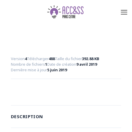
Version
4
Télécharger
488
Taille du fichier
392.88 KB
Nombre de fichiers
1
Date de création
9 avril 2019
Dernière mise à jour
5 juin 2019
Consulter l'annonce et postuler
DESCRIPTION