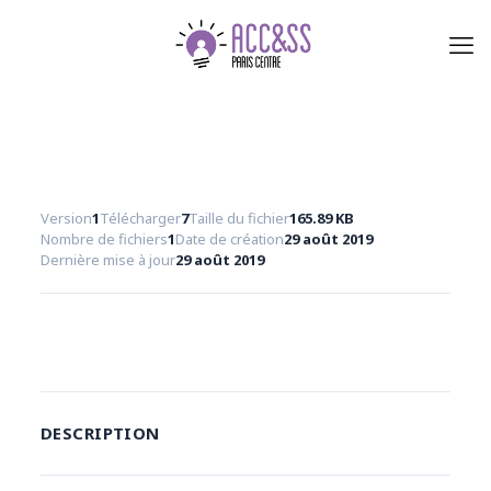
Version
1
Télécharger
7
Taille du fichier
165.89 KB
Nombre de fichiers
1
Date de création
29 août 2019
Dernière mise à jour
29 août 2019
Télécharger
DESCRIPTION